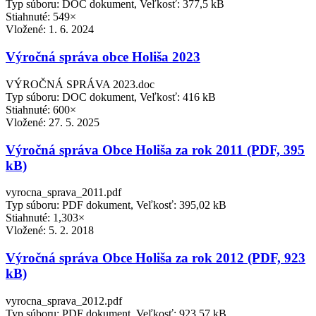
Typ súboru: DOC dokument, Veľkosť: 377,5 kB
Stiahnuté: 549×
Vložené:
1. 6. 2024
Výročná správa obce Holiša 2023
VÝROČNÁ SPRÁVA 2023.doc
Typ súboru: DOC dokument, Veľkosť: 416 kB
Stiahnuté: 600×
Vložené:
27. 5. 2025
Výročná správa Obce Holiša za rok 2011 (PDF, 395
kB)
vyrocna_sprava_2011.pdf
Typ súboru: PDF dokument, Veľkosť: 395,02 kB
Stiahnuté: 1,303×
Vložené:
5. 2. 2018
Výročná správa Obce Holiša za rok 2012 (PDF, 923
kB)
vyrocna_sprava_2012.pdf
Typ súboru: PDF dokument, Veľkosť: 923,57 kB