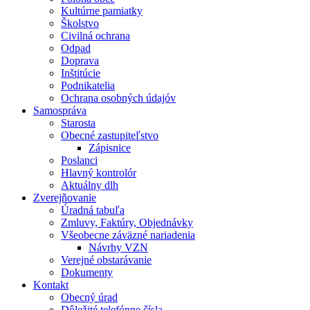
Kultúrne pamiatky
Školstvo
Civilná ochrana
Odpad
Doprava
Inštitúcie
Podnikatelia
Ochrana osobných údajóv
Samospráva
Starosta
Obecné zastupiteľstvo
Zápisnice
Poslanci
Hlavný kontrolór
Aktuálny dlh
Zverejňovanie
Úradná tabuľa
Zmluvy, Faktúry, Objednávky
Všeobecne záväzné nariadenia
Návrhy VZN
Verejné obstarávanie
Dokumenty
Kontakt
Obecný úrad
Dôležité telefónne čísla