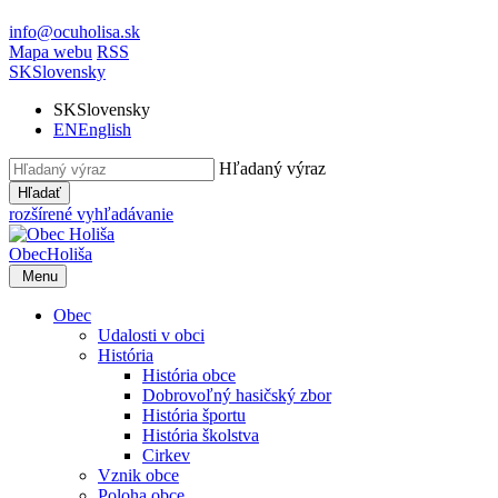
info@ocuholisa.sk
Mapa webu
RSS
SK
Slovensky
SK
Slovensky
EN
English
Hľadaný výraz
Hľadať
rozšírené vyhľadávanie
Obec
Holiša
Menu
Obec
Udalosti v obci
História
História obce
Dobrovoľný hasičský zbor
História športu
História školstva
Cirkev
Vznik obce
Poloha obce