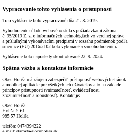
Vypracovanie tohto vyhlásenia o prístupnosti
Toto vyhlásenie bolo vypracované dňa 21. 8. 2019.
Vyhodnotenie súladu webového sídla s požiadavkami zákona
č. 95/2019 Z. z. o informačných technológiách vo verejnej správe
a príslušnými vykonávacími predpismi v rozsahu podmienok podľa
smernice (EÚ) 2016/2102 bolo vykonané a samohodnotením.
Vyhlásenie bolo naposledy skontrolované 22. 9. 2024.
Spätná väzba a kontaktné informácie
Obec Holiša má záujem zabezpečiť prístupnosť webových stránok
a mobilnej aplikácie pre všetkých ich užívateľov a to na základe
princípov prístupnosti (vnímateľnosť, ovládateľnosť,
zrozumiteľnosť a robustnosť). Kontakt je:
Obec Holiša
Holiša č. 61
985 57 Holiša
telefón: 0474394222
e-mail: starosta@ocuholisa.sk