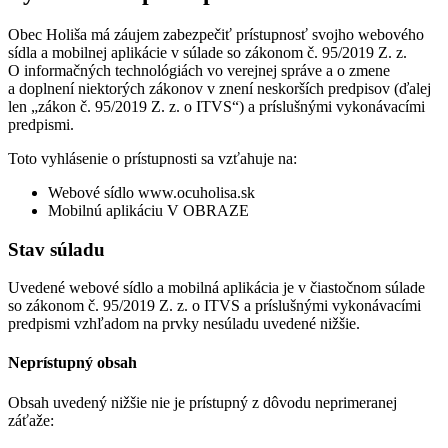
Obec Holiša má záujem zabezpečiť prístupnosť svojho webového
sídla a mobilnej aplikácie v súlade so zákonom č. 95/2019 Z. z.
O informačných technológiách vo verejnej správe a o zmene
a doplnení niektorých zákonov v znení neskorších predpisov (ďalej
len „zákon č. 95/2019 Z. z. o ITVS“) a príslušnými vykonávacími
predpismi.
Toto vyhlásenie o prístupnosti sa vzťahuje na:
Webové sídlo www.ocuholisa.sk
Mobilnú aplikáciu V OBRAZE
Stav súladu
Uvedené webové sídlo a mobilná aplikácia je v čiastočnom súlade
so zákonom č. 95/2019 Z. z. o ITVS a príslušnými vykonávacími
predpismi vzhľadom na prvky nesúladu uvedené nižšie.
Neprístupný obsah
Obsah uvedený nižšie nie je prístupný z dôvodu neprimeranej
záťaže: