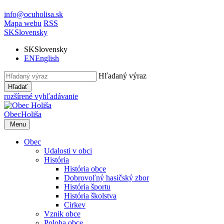
info@ocuholisa.sk
Mapa webu
RSS
SK
Slovensky
SK
Slovensky
EN
English
Hľadaný výraz
Hľadať
rozšírené vyhľadávanie
Obec
Holiša
Menu
Obec
Udalosti v obci
História
História obce
Dobrovoľný hasičský zbor
História športu
História školstva
Cirkev
Vznik obce
Poloha obce