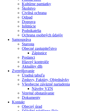
Kultúrne pamiatky
Školstvo
Civilná ochrana
Odpad
Doprava
Inštitúcie
Podnikatelia
Ochrana osobných údajóv
Samospráva
Starosta
Obecné zastupiteľstvo
Zápisnice
Poslanci
Hlavný kontrolór
Aktuálny dlh
Zverejňovanie
Úradná tabuľa
Zmluvy, Faktúry, Objednávky
Všeobecne záväzné nariadenia
Návrhy VZN
Verejné obstarávanie
Dokumenty
Kontakt
Obecný úrad
Dôležité telefónne čísla