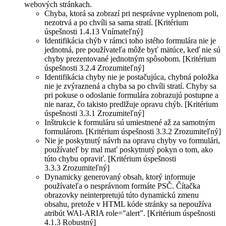
webových stránkach.
Chyba, ktorá sa zobrazí pri nesprávne vyplnenom poli,
nezotrvá a po chvíli sa sama stratí. [Kritérium
úspešnosti 1.4.13 Vnímateľný]
Identifikácia chýb v rámci toho istého formulára nie je
jednotná, pre používateľa môže byť mätúce, keď nie sú
chyby prezentované jednotným spôsobom. [Kritérium
úspešnosti 3.2.4 Zrozumiteľný]
Identifikácia chyby nie je postačujúca, chybná položka
nie je zvýraznená a chyba sa po chvíli stratí. Chyby sa
pri pokuse o odoslanie formulára zobrazujú postupne a
nie naraz, čo takisto predlžuje opravu chýb. [Kritérium
úspešnosti 3.3.1 Zrozumiteľný]
Inštrukcie k formuláru sú umiestnené až za samotným
formulárom. [Kritérium úspešnosti 3.3.2 Zrozumiteľný]
Nie je poskytnutý návrh na opravu chyby vo formulári,
používateľ by mal mať poskytnutý pokyn o tom, ako
túto chybu opraviť. [Kritérium úspešnosti
3.3.3 Zrozumiteľný]
Dynamicky generovaný obsah, ktorý informuje
používateľa o nesprávnom formáte PSČ. Čítačka
obrazovky neinterpretujú túto dynamickú zmenu
obsahu, pretože v HTML kóde stránky sa nepoužíva
atribút WAI-ARIA role="alert". [Kritérium úspešnosti
4.1.3 Robustný]