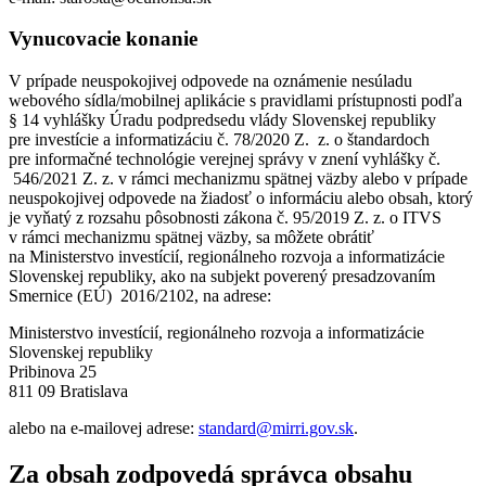
Vynucovacie konanie
V prípade neuspokojivej odpovede na oznámenie nesúladu
webového sídla/mobilnej aplikácie s pravidlami prístupnosti podľa
§ 14 vyhlášky Úradu podpredsedu vlády Slovenskej republiky
pre investície a informatizáciu č. 78/2020 Z. z. o štandardoch
pre informačné technológie verejnej správy v znení vyhlášky č.
546/2021 Z. z. v rámci mechanizmu spätnej väzby alebo v prípade
neuspokojivej odpovede na žiadosť o informáciu alebo obsah, ktorý
je vyňatý z rozsahu pôsobnosti zákona č. 95/2019 Z. z. o ITVS
v rámci mechanizmu spätnej väzby, sa môžete obrátiť
na Ministerstvo investícií, regionálneho rozvoja a informatizácie
Slovenskej republiky, ako na subjekt poverený presadzovaním
Smernice (EÚ) 2016/2102, na adrese:
Ministerstvo investícií, regionálneho rozvoja a informatizácie
Slovenskej republiky
Pribinova 25
811 09 Bratislava
alebo na e-mailovej adrese:
standard@mirri.gov.sk
.
Za obsah zodpovedá správca obsahu