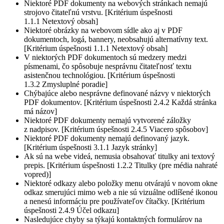
Niektoré PDF dokumenty na webových stránkach nemajú
strojovo čitateľnú vrstvu. [Kritérium úspešnosti
1.1.1 Netextový obsah]
Niektoré obrázky na webovom sídle ako aj v PDF
dokumentoch, logá, bannery, neobsahujú alternatívny text.
[Kritérium úspešnosti 1.1.1 Netextový obsah]
V niektorých PDF dokumentoch sú medzery medzi
písmenami, čo spôsobuje nesprávnu čitateľnosť textu
asistenčnou technológiou. [Kritérium úspešnosti
1.3.2 Zmysluplné poradie]
Chýbajúce alebo nesprávne definované názvy v niektorých
PDF dokumentov. [Kritérium úspešnosti 2.4.2 Každá stránka
má názov]
Niektoré PDF dokumenty nemajú vytvorené záložky
z nadpisov. [Kritérium úspešnosti 2.4.5 Viacero spôsobov]
Niektoré PDF dokumenty nemajú definovaný jazyk.
[Kritérium úspešnosti 3.1.1 Jazyk stránky]
Ak sú na webe videá, nemusia obsahovať titulky ani textový
prepis. [Kritérium úspešnosti 1.2.2 Titulky (pre média nahraté
vopred)]
Niektoré odkazy alebo položky menu otvárajú v novom okne
odkaz smerujúci mimo web a nie sú vizuálne odlíšené ikonou
a nenesú informáciu pre používateľov čítačky. [Kritérium
úspešnosti 2.4.9 Účel odkazu]
Nasledujúce chyby sa týkajú kontaktných formulárov na