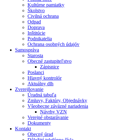
Kultúrne pamiatky
Školstvo
Civilná ochrana
Odpad
Doprava
Inštitúcie
Podnikatelia
Ochrana osobných údajóv
Samospráva
Starosta
Obecné zastupiteľstvo
Zápisnice
Poslanci
Hlavný kontrolór
Aktuálny dlh
Zverejňovanie
Úradná tabuľa
Zmluvy, Faktúry, Objednávky
Všeobecne záväzné nariadenia
Návrhy VZN
Verejné obstarávanie
Dokumenty
Kontakt
Obecný úrad
Dôležité telefónne čísla