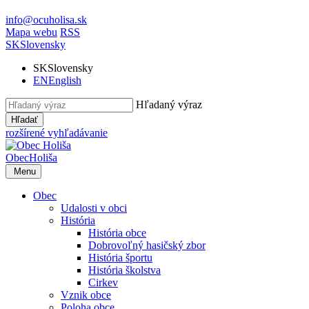
info@ocuholisa.sk
Mapa webu
RSS
SK
Slovensky
SK
Slovensky
EN
English
Hľadaný výraz
Hľadať
rozšírené vyhľadávanie
Obec
Holiša
Menu
Obec
Udalosti v obci
História
História obce
Dobrovoľný hasičský zbor
História športu
História školstva
Cirkev
Vznik obce
Poloha obce