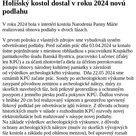
Holišský kostol dostal v roku 2024 novú
podlahu
V roku 2024 bola v interiéri kostola Narodenia Panny Márie
realizovaná obnova podlahy v dvoch fázach.
V prvom polroku z vlastných zdrojov sme vybudovali systém
odvetrávanej podlahy. Pred začatím prác dňa 03.04.2024 sa konalo
ústne pojednávanie s miestnou obhliadkou s pracovníkmi Krajského
pamiatkového úradu Banská Bystrica, pracovisko Lučenec (ďalej
len KPÚ) a za účasti zhotoviteľa diela za účelom prerokovania
postupu obnovy národnej kultúrnej pamiatky v závislosti
od výsledkov archeologického výskumu. Dňa 22.05 2024 sme
oznámili KPÚ začatie prác. Sondy po archeologickom výskume boli
zasypané pôvodnou zeminou a archeologické nálezy, múry zo
skorších stavebných fáz, boli prikryté geotextíliou a ochranným
posypom z jemného piesku podľa pokynov KPÚ. Ďalšou vrstvou
v hrúbke 20 cm bol realizovaný vápnom a geomrežou spevnený
štrkový podklad pre odvetrávacie iglú tvárnice. Z dôvodu ochrany
historických murív v súlade s rozhodnutím KPÚ rozvody novej
elektroinštalácie boli realizované v násype novej podlahy.
Na základe výsledkov archeologických výskumov, z dôvodu
ochrany archeologických nálezov (murív zo skorších vývojových
fáz kostola a základu pod oltárnou menzou), bol upravený rozsah