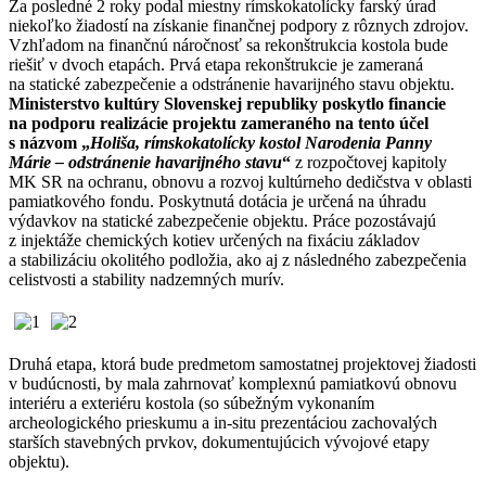
Za posledné 2 roky podal miestny rímskokatolícky farský úrad
niekoľko žiadostí na získanie finančnej podpory z rôznych zdrojov.
Vzhľadom na finančnú náročnosť sa rekonštrukcia kostola bude
riešiť v dvoch etapách. Prvá etapa rekonštrukcie je zameraná
na statické zabezpečenie a odstránenie havarijného stavu objektu.
Ministerstvo kultúry Slovenskej republiky poskytlo financie
na podporu realizácie projektu zameraného na tento účel
s názvom „
Holiša, rímskokatolícky kostol Narodenia Panny
Márie – odstránenie havarijného stavu
“
z rozpočtovej kapitoly
MK SR na ochranu, obnovu a rozvoj kultúrneho dedičstva v oblasti
pamiatkového fondu. Poskytnutá dotácia je určená na úhradu
výdavkov na statické zabezpečenie objektu. Práce pozostávajú
z injektáže chemických kotiev určených na fixáciu základov
a stabilizáciu okolitého podložia, ako aj z následného zabezpečenia
celistvosti a stability nadzemných murív.
Druhá etapa, ktorá bude predmetom samostatnej projektovej žiadosti
v budúcnosti, by mala zahrnovať komplexnú pamiatkovú obnovu
interiéru a exteriéru kostola (so súbežným vykonaním
archeologického prieskumu a in-situ prezentáciou zachovalých
starších stavebných prvkov, dokumentujúcich vývojové etapy
objektu).