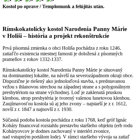
Kostol po oprave / Templomunk a felújítás után.
Rímskokatolícky kostol Narodenia Panny Márie
v Holiši – história a projekt rekonštrukcie
Prvá písomná zmienka o obci Holiša pochádza z roku 1246,
zatiaľčo existencia miestnej farnosti je doložená z písomných
prameňov z rokov 1332-1337.
Rímskokatolícky kostol Narodenia Panny Márie je situovaný
na dominantnej lokalite, na návrší na severozápadnom okraji obce.
Dispozične je riešený ako jednoloďová stavba, s predstavanou
vežou s ihlanovou strechou na západnej strane a s polygonálnym
presbytériom na strane východnej. Loď je zaklenutá pruskou
klenbou, strop presbytéria je tvorený valenou lunetovou klenbou.
Zaujímavosťou kostola sú aj jeho zvony – najstarší je z r. 1612,
novší z r. 1847 a najnovší z r. 1930.
Súčasná podoba kostola pochádza z roku 1768, keď gróf Ignác
Koháry financoval rozsiahlu prestavbu staršieho objektu (erb rodu
Koháryovcov je dodnes zachovaný v interiéri zvonice,
nad vstupným portálom lode). V rámci staršieho vývoja sa zatiaľ