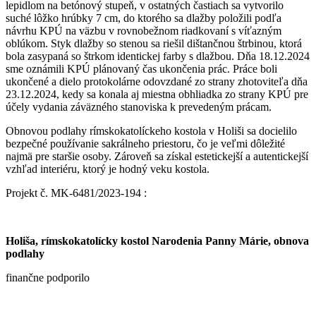
lepidlom na betónový stupeň, v ostatných častiach sa vytvorilo
suché lôžko hrúbky 7 cm, do ktorého sa dlažby položili podľa
návrhu KPÚ na väzbu v rovnobežnom riadkovaní s víťazným
oblúkom. Styk dlažby so stenou sa riešil dištančnou štrbinou, ktorá
bola zasypaná so štrkom identickej farby s dlažbou. Dňa 18.12.2024
sme oznámili KPÚ plánovaný čas ukončenia prác. Práce boli
ukončené a dielo protokolárne odovzdané zo strany zhotoviteľa dňa
23.12.2024, kedy sa konala aj miestna obhliadka zo strany KPÚ pre
účely vydania záväzného stanoviska k prevedeným prácam.
Obnovou podlahy rímskokatolíckeho kostola v Holiši sa docielilo
bezpečné používanie sakrálneho priestoru, čo je veľmi dôležité
najmä pre staršie osoby. Zároveň sa získal estetickejší a autentickejší
vzhľad interiéru, ktorý je hodný veku kostola.
Projekt č. MK-6481/2023-194 :
Holiša, rímskokatolícky kostol Narodenia Panny Márie, obnova
podlahy
finančne podporilo