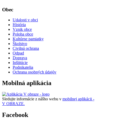
Obec
Udalosti v obci
História
Vznik obce
Poloha obce
Kultúrne pamiatky
Školstvo
Civilná ochrana
Odpad
Doprava
Inštitúcie
Podnikatelia
Ochrana osobných údajóv
Mobilná aplikácia
Sledujte informácie z nášho webu v
mobilnej aplikácii -
V OBRAZE.
Facebook