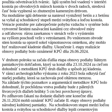
použitia odvetrávacích tvárnic. Iglú systém bol vsadený v interiéri
kostola po obvodových múroch kostola v dvoch radoch, stredová
časť bola vyplnená so zhutneným kamenným drtivom.
Na modulárne iglú debnenie sa naniesol vystužený betón a z betónu
sa vylial aj schodiskový stupeň medzi svätyňou a loďou kostola.
Vetracie potrubie pre zabezpečenie pohybu vzduchu v systéme bolo
vytvorené šiestimi nasávacími kanálmi cez obvodové múry
a odťahovou rúrou zasekanou v stenách veže s vyústením
na vyššom poschodí veže s vetrolamami. Po vnútornom obvode
stien kostola sa opravil sokel vápnotrasovou omietkou, aby mohlo
byť realizované kladenie dlažby. Ukončenie I. etapy realizácie
obnovy podlahy bolo oznámené KPÚ dňa 26.06.2024.
V druhom polroku sa začala ďalšia etapa obnovy podlahy štátnym
pamiatkovým dohľadom, ktorý sa konal dňa 23.10.2024 za cieľom
dohodnúť s metodikmi KPÚ druh dlažby a spôsob jej kladenia.
V rámci archeologického výskumu z roku 2023 bola odkrytá časť
staršej podlahy, ktorá sa zachovala pod oltárnou menzou.
Na základe týchto poznatkov a argumentácií metodikov KPÚ bolo
dohodnuté, že pochôdzna vrstva podlahy bude z pálených
štvorcových dlažieb hrúbky 5 cm bez povrchovej úpravy.
Po zdĺhavom čakaní na dodanie dlažieb sme konečne dňa
26.11.2024 mohli oznámiť KPÚ začatie II. etapy obnovy podlahy
národnej kultúrnej pamiatky. Na schodiskovom stupni medzi loďou
kostola a svätyňou sa schodiskové dlažby lepili cementovým