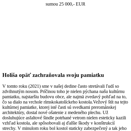
sumou 25 000,- EUR
Holiša opäť zachraňovala svoju pamiatku
V tomto roku (2021) sme v našej dedine často stretávali ľudí so
zdvihnutým nosom. Príčinou toho je nielen pýchana našu kultúrnu
pamiatku, najstaršiu budovu obce, ale najmä zvedavý pohľad na to,
čo sa dialo na vrchole rímskokatolíckeho kostola.Vežový štít na tejto
kultúrnej pamiatke, ktorej isté časti sú svedkami prerománskej
architektúry, dostal nové ošatenie z medeného plechu. Už
dosluhujúce asfaltové šindle potrhané vetrom nielen esteticky kazili
vzhľad kostola, ale spôsobovali aj ďalšie škody v konštrukcií
strechy. V minulom roku bol kostol staticky zabezpečený a tak jeho