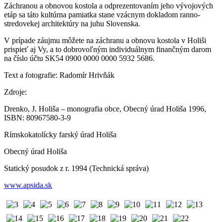
Záchranou a obnovou kostola a odprezentovaním jeho vývojových
etáp sa táto kultúrna pamiatka stane vzácnym dokladom ranno-
stredovekej architektúry na juhu Slovenska.
V prípade záujmu môžete na záchranu a obnovu kostola v Holiši
prispieť aj Vy, a to dobrovoľným individuálnym finančným darom
na číslo účtu SK54 0900 0000 0000 5932 5686.
Text a fotografie: Radomír Hrivňák
Zdroje:
Drenko, J. Holiša – monografia obce, Obecný úrad Holiša 1996,
ISBN: 80967580-3-9
Rímskokatolícky farský úrad Holiša
Obecný úrad Holiša
Statický posudok z r. 1994 (Technická správa)
www.apsida.sk