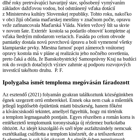
dlhé roky pretrvávajúci havarijný stav, spôsobený vymývaním
základov dažďovou vodou, bol odstránený vďaka dotácií
z Ministerstva kultúry Slovenskej republiky. Tohto roku, nakoľko
v obci žijú občania maďarskej menšiny v značnom počte, opravu
veže zafinancovala Maďarská Vláda. Nielen vežový štít sa skvie
v novom šate. Exteriér kostola sa podarilo obnoviť kompletne aj
vďaka štedrým milodarom veriacich. Fasáda po celom obvode
pamiatky dostala novú povrchovú úpravu a boli vymenené všetky
klampiarske prvky. Miestna farnosť popri zámeroch vnútornej
opravy kostola má v pláne aj realizáciu jeho nočného osvetlenia,
preto čaká a dúfa, že Banskobystrický Samosprávny Kraj na budúci
rok do svojich dotačných výziev zahrnie aj podporu rozvojových
investícií takéhoto druhu. P. F.
Ipolygalsa ismét temploma megóvásán fáradozott
Az esztendő (2021) folyamán gyakran találkoztunk községünkben
égnek szegezett orrú emberekkel. Ennek oka nem csak a műemlék
jellegű legidősebb épületünk miatti büszkeség, hanem főként
a kíváncsiskodó tekintet, amellyel figyeltük, hogy mi történik
a templom legmagasabb pontjain. Egyes részeiben a román korra is
emlékeztető templomunk toronysisakja új rézlemez burkolatba
öltözött. Az idejét kiszolgáló és szél tépte aszfaltzsindely nemcsak
esztétikailag csúfította a templom kinézetét, de a tetőszerkezet
fa elemeiben is sok kárt okozott. Az elmúlt évben templomunk