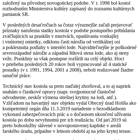
založený na pôvodnej novogotickej podobe. V r. 1998 bol kostol
rozhodnutím Ministerstva kultúry zapísaný do zoznamu kultúrnych
pamiatok SR.
V posledných desaťročiach sa čoraz výraznejšie začali prejavovať
príznaky narušenia statiky kostola v podobe postupného pribúdania
zväčšujúcich sa prasklín v murivách, opadávania vonkajšej
i vnútornej omietky, odklonu časti nárožia od vertikálnej osi
a poklesnutia podlahy v interiéri lode. Najviditeľnejšie je poškodené
severozápadné nárožie a západná štítová stena lode, ako aj steny
veže. Praskliny sa však postupne rozšírili na celý objekt. Hoci
v priebehu posledných 20 rokov boli vypracované až 4 statické
posudky (v r. 1991, 1994, 2001 a 2008), neboli realizované žiadne
sanačné práce.
Technický stav kostola sa preto naďalej zhoršoval, a to aj napriek
snahám o čiastkové opravy (napr. svojpomocné čiastočné
odvodnenie, neskôr výmena strešnej krytiny na lodi, atď.).
Vzhľadom na havarijný stav objektu vydal Obecný úrad Holiša ako
kompetentný orgán dňa 11.3.2019 nariadenie o bezodkladnom
vykonaní zabezpečovacích prác a o dočasnom ukončení užívania
kostola po dobu nevyhnutnú pre ich realizáciu. Od jari 2019 sú
preto bohoslužby slávené v novopostavenej kaplnke v areáli
farského úradu, prípadne v letnom období aj na jeho krytej terase.