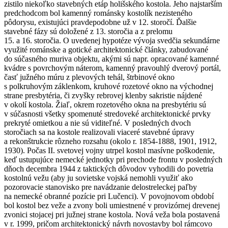
zistilo niekoľko stavebných etáp holišského kostola. Jeho najstarším
predchodcom bol kamenný románsky kostolík nezisteného
pôdorysu, existujúci pravdepodobne už v 12. storočí. Ďalšie
stavebné fázy sú doložené z 13. storočia a z prelomu
15. a 16. storočia. O uvedenej hypotéze vývoja svedčia sekundárne
využité románske a gotické architektonické články, zabudované
do súčasného muriva objektu, akými sú napr. opracované kamenné
kvádre s povrchovým náterom, kamenný pravouhlý dverový portál,
časť južného múru z plevových tehál, štrbinové okno
s polkruhovým záklenkom, kruhové rozetové okno na východnej
strane presbytéria, či zvyšky rebrovej klenby sakristie nájdené
v okolí kostola. Žiaľ, okrem rozetového okna na presbytériu sú
v súčasnosti všetky spomenuté stredoveké architektonické prvky
prekryté omietkou a nie sú viditeľné. V posledných dvoch
storočiach sa na kostole realizovali viaceré stavebné úpravy
a rekonštrukcie rôzneho rozsahu (okolo r. 1854-1888, 1901, 1912,
1930). Počas II. svetovej vojny utrpel kostol masívne poškodenie,
keď ustupujúce nemecké jednotky pri prechode frontu v posledných
dňoch decembra 1944 z taktických dôvodov vyhodili do povetria
kostolnú vežu (aby ju sovietske vojská nemohli využiť ako
pozorovacie stanovisko pre navádzanie delostreleckej paľby
na nemecké obranné pozície pri Lučenci). V povojnovom období
bol kostol bez veže a zvony boli umiestnené v provizórnej drevenej
zvonici stojacej pri južnej strane kostola. Nová veža bola postavená
v r. 1999, pričom architektonický návrh novostavby bol rámcovo