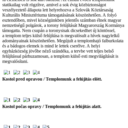
statikailag volt rögzítve, amivel a sok évig közbiztonságot
veszélyeztető állapota lett helyrehozva a Szlovák Köztársaság
Kulturális Minisztériuma támogatásának köszönhetően. A folyó
esztendőben, mivel községünkben jelentős számban élnek magyar
nemzetiségű polgárok, a torony felújítását Magyarország Kormánya
támogatta. Nem csupán a toronysisak dicsekedhet új köntössel,
a templom teljes külső felújítása is megvalósult a hívek nagylelkű
adományainak köszönhetően. Megújult a templomhajó falburkolata
és a bádogos elemek is mind le lettek cserélve. A helyi
egyházközség jövőbe néző szándéka, a tervbe vett teljes belső
felújítással párhuzamosan, a templom külső esti megvilágítását is
megvalósítani.
Kostol pred opravou / Templomunk a felújítás elött.
Kostol počas opravy / Templomunk a felújítás alatt.