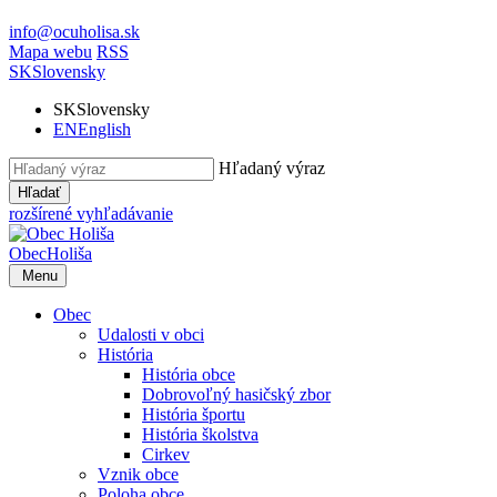
info@ocuholisa.sk
Mapa webu
RSS
SK
Slovensky
SK
Slovensky
EN
English
Hľadaný výraz
Hľadať
rozšírené vyhľadávanie
Obec
Holiša
Menu
Obec
Udalosti v obci
História
História obce
Dobrovoľný hasičský zbor
História športu
História školstva
Cirkev
Vznik obce
Poloha obce