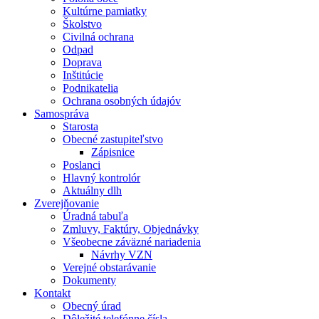
Kultúrne pamiatky
Školstvo
Civilná ochrana
Odpad
Doprava
Inštitúcie
Podnikatelia
Ochrana osobných údajóv
Samospráva
Starosta
Obecné zastupiteľstvo
Zápisnice
Poslanci
Hlavný kontrolór
Aktuálny dlh
Zverejňovanie
Úradná tabuľa
Zmluvy, Faktúry, Objednávky
Všeobecne záväzné nariadenia
Návrhy VZN
Verejné obstarávanie
Dokumenty
Kontakt
Obecný úrad
Dôležité telefónne čísla