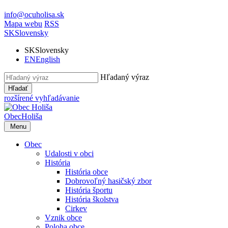
info@ocuholisa.sk
Mapa webu
RSS
SK
Slovensky
SK
Slovensky
EN
English
Hľadaný výraz
Hľadať
rozšírené vyhľadávanie
Obec
Holiša
Menu
Obec
Udalosti v obci
História
História obce
Dobrovoľný hasičský zbor
História športu
História školstva
Cirkev
Vznik obce
Poloha obce