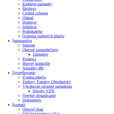
Kultúrne pamiatky
Školstvo
Civilná ochrana
Odpad
Doprava
Inštitúcie
Podnikatelia
Ochrana osobných údajóv
Samospráva
Starosta
Obecné zastupiteľstvo
Zápisnice
Poslanci
Hlavný kontrolór
Aktuálny dlh
Zverejňovanie
Úradná tabuľa
Zmluvy, Faktúry, Objednávky
Všeobecne záväzné nariadenia
Návrhy VZN
Verejné obstarávanie
Dokumenty
Kontakt
Obecný úrad
Dôležité telefónne čísla