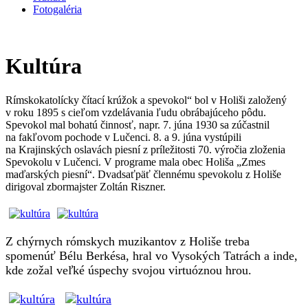
Fotogaléria
Kultúra
Rímskokatolícky čítací krúžok a spevokol“ bol v Holiši založený
v roku 1895 s cieľom vzdelávania ľudu obrábajúceho pôdu.
Spevokol mal bohatú činnosť, napr. 7. júna 1930 sa zúčastnil
na fakľovom pochode v Lučenci. 8. a 9. júna vystúpili
na Krajinských oslavách piesní z príležitosti 70. výročia zloženia
Spevokolu v Lučenci. V programe mala obec Holiša „Zmes
maďarských piesní“. Dvadsaťpäť člennému spevokolu z Holiše
dirigoval zbormajster Zoltán Riszner.
Z chýrnych rómskych muzikantov z Holiše treba
spomenúť Bélu Berkésa, hral vo Vysokých Tatrách a inde,
kde zožal veľké úspechy svojou virtuóznou hrou.