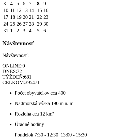
3
4
5
6
7
8
9
10
11
12
13
14
15
16
17
18
19
20
21
22
23
24
25
26
27
28
29
30
31
1
2
3
4
5
6
Návštevnosť
Návštevnosť:
ONLINE:
0
DNES:
72
TÝŽDEŇ:
681
CELKOM:
395471
Počet obyvateľov
cca 400
Nadmorská výška
190 m n. m
Rozloha
cca 12 km²
Úradné hodiny
Pondelok 7:30 - 12:30 13:00 - 15:30