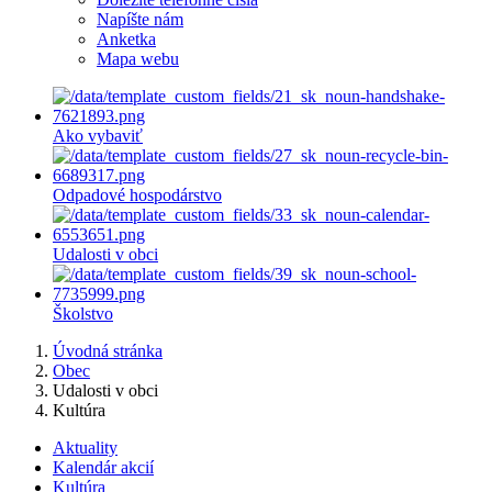
Napíšte nám
Anketka
Mapa webu
Ako vybaviť
Odpadové hospodárstvo
Udalosti v obci
Školstvo
Úvodná stránka
Obec
Udalosti v obci
Kultúra
Aktuality
Kalendár akcií
Kultúra