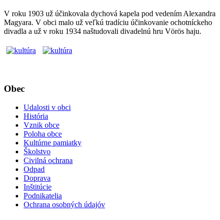
V roku 1903 už účinkovala dychová kapela pod vedením Alexandra
Magyara. V obci malo už veľkú tradíciu účinkovanie ochotníckeho
divadla a už v roku 1934 naštudovali divadelnú hru Vörös haju.
Obec
Udalosti v obci
História
Vznik obce
Poloha obce
Kultúrne pamiatky
Školstvo
Civilná ochrana
Odpad
Doprava
Inštitúcie
Podnikatelia
Ochrana osobných údajóv