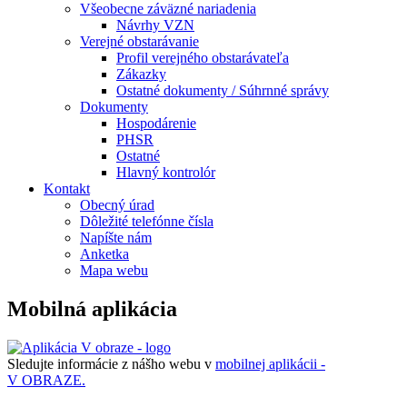
Všeobecne záväzné nariadenia
Návrhy VZN
Verejné obstarávanie
Profil verejného obstarávateľa
Zákazky
Ostatné dokumenty / Súhrnné správy
Dokumenty
Hospodárenie
PHSR
Ostatné
Hlavný kontrolór
Kontakt
Obecný úrad
Dôležité telefónne čísla
Napíšte nám
Anketka
Mapa webu
Mobilná aplikácia
Sledujte informácie z nášho webu v
mobilnej aplikácii -
V OBRAZE.