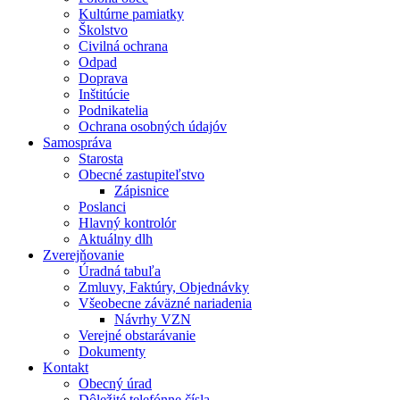
Kultúrne pamiatky
Školstvo
Civilná ochrana
Odpad
Doprava
Inštitúcie
Podnikatelia
Ochrana osobných údajóv
Samospráva
Starosta
Obecné zastupiteľstvo
Zápisnice
Poslanci
Hlavný kontrolór
Aktuálny dlh
Zverejňovanie
Úradná tabuľa
Zmluvy, Faktúry, Objednávky
Všeobecne záväzné nariadenia
Návrhy VZN
Verejné obstarávanie
Dokumenty
Kontakt
Obecný úrad
Dôležité telefónne čísla