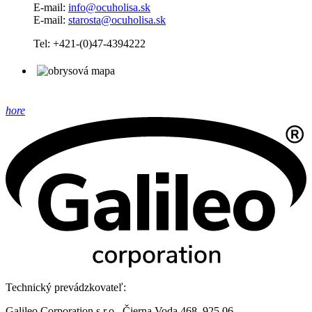
E-mail:
info@ocuholisa.sk
E-mail:
starosta@ocuholisa.sk
Tel: +421-(0)47-4394222
hore
Technický prevádzkovateľ:
Galileo Corporation s.r.o., Čierna Voda 468, 925 06