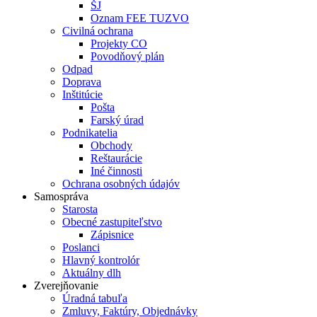
ŠJ
Oznam FEE TUZVO
Civilná ochrana
Projekty CO
Povodňový plán
Odpad
Doprava
Inštitúcie
Pošta
Farský úrad
Podnikatelia
Obchody
Reštaurácie
Iné činnosti
Ochrana osobných údajóv
Samospráva
Starosta
Obecné zastupiteľstvo
Zápisnice
Poslanci
Hlavný kontrolór
Aktuálny dlh
Zverejňovanie
Úradná tabuľa
Zmluvy, Faktúry, Objednávky