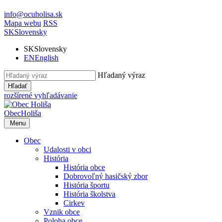
info@ocuholisa.sk
Mapa webu
RSS
SK
Slovensky
SK
Slovensky
EN
English
Hľadaný výraz
Hľadať
rozšírené vyhľadávanie
Obec
Holiša
Menu
Obec
Udalosti v obci
História
História obce
Dobrovoľný hasičský zbor
História športu
História školstva
Cirkev
Vznik obce
Poloha obce