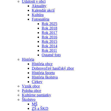
Udalosti v obci
Aktuality
Kalendár akcií
Kultúra
Fotogaléria
Rok 2025
Rok 2018
Rok 2017
Rok 2016
Rok 2015
Rok 2014
Rok 2011
Ostatné foto
História
História obce
Dobrovoľný hasičský zbor
História športu
História školstva
Cirkev
Vznik obce
Poloha obce
Kultúrne pamiatky
Školstvo
MŠ
ZŠ a ŠKD