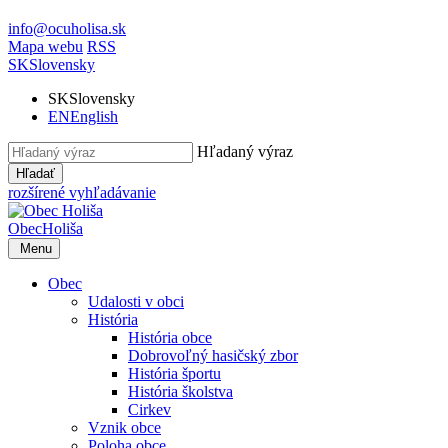
info@ocuholisa.sk
Mapa webu
RSS
SK
Slovensky
SK
Slovensky
EN
English
Hľadaný výraz
Hľadať
rozšírené vyhľadávanie
Obec
Holiša
Menu
Obec
Udalosti v obci
História
História obce
Dobrovoľný hasičský zbor
História športu
História školstva
Cirkev
Vznik obce
Poloha obce