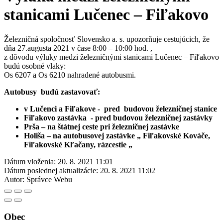
stanicami Lučenec – Fiľakovo
Železničná spoločnosť Slovensko a. s. upozorňuje cestujúcich, že
dňa 27.augusta 2021 v čase 8:00 – 10:00 hod. ,
z dôvodu výluky medzi železničnými stanicami Lučenec – Fiľakovo
budú osobné vlaky:
Os 6207 a Os 6210 nahradené autobusmi.
Autobusy budú zastavovať:
v Lučenci a Fiľakove - pred budovou železničnej stanice
Fiľakovo zastávka - pred budovou železničnej zastávky
Prša – na štátnej ceste pri železničnej zastávke
Holiša – na autobusovej zastávke „ Fiľakovské Kováče,
Fiľakovské Kľačany, rázcestie „
Dátum vloženia:
20. 8. 2021 11:01
Dátum poslednej aktualizácie:
20. 8. 2021 11:02
Autor:
Správce Webu
Obec