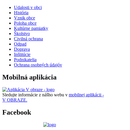
Udalosti v obci
História
Vznik obce
Poloha obce
Kultúrne pamiatky
Školstvo
Civilná ochrana
Odpad
Doprava
Inštitúcie
Podnikatelia
Ochrana osobných údajóv
Mobilná aplikácia
Sledujte informácie z nášho webu v
mobilnej aplikácii -
V OBRAZE.
Facebook