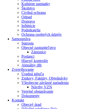
Kultúrne pamiatky
Školstvo
Civilná ochrana
Odpad
Doprava
Inštitúcie
Podnikatelia
Ochrana osobných údajóv
Samospráva
Starosta
Obecné zastupiteľstvo
Zápisnice
Poslanci
Hlavný kontrolór
Aktuálny dlh
Zverejňovanie
Úradná tabuľa
Zmluvy, Faktúry, Objednávky
Všeobecne záväzné nariadenia
Návrhy VZN
Verejné obstarávanie
Dokumenty
Kontakt
Obecný úrad
Dôležité telefónne čísla