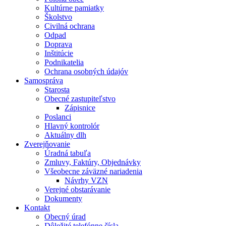
Kultúrne pamiatky
Školstvo
Civilná ochrana
Odpad
Doprava
Inštitúcie
Podnikatelia
Ochrana osobných údajóv
Samospráva
Starosta
Obecné zastupiteľstvo
Zápisnice
Poslanci
Hlavný kontrolór
Aktuálny dlh
Zverejňovanie
Úradná tabuľa
Zmluvy, Faktúry, Objednávky
Všeobecne záväzné nariadenia
Návrhy VZN
Verejné obstarávanie
Dokumenty
Kontakt
Obecný úrad
Dôležité telefónne čísla