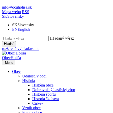
info@ocuholisa.sk
Mapa webu
RSS
SK
Slovensky
SK
Slovensky
EN
English
Hľadaný výraz
Hľadať
rozšírené vyhľadávanie
Obec
Holiša
Menu
Obec
Udalosti v obci
História
História obce
Dobrovoľný hasičský zbor
História športu
História školstva
Cirkev
Vznik obce
Poloha obce