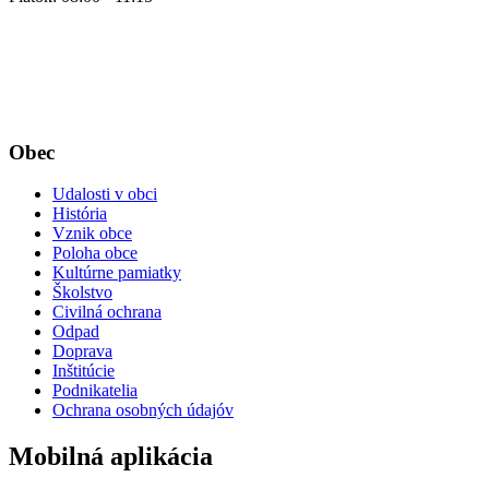
Obec
Udalosti v obci
História
Vznik obce
Poloha obce
Kultúrne pamiatky
Školstvo
Civilná ochrana
Odpad
Doprava
Inštitúcie
Podnikatelia
Ochrana osobných údajóv
Mobilná aplikácia