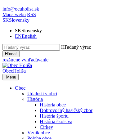
info@ocuholisa.sk
Mapa webu
RSS
SK
Slovensky
SK
Slovensky
EN
English
Hľadaný výraz
Hľadať
rozšírené vyhľadávanie
Obec
Holiša
Menu
Obec
Udalosti v obci
História
História obce
Dobrovoľný hasičský zbor
História športu
História školstva
Cirkev
Vznik obce
Poloha obce