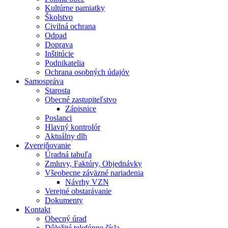
Kultúrne pamiatky
Školstvo
Civilná ochrana
Odpad
Doprava
Inštitúcie
Podnikatelia
Ochrana osobných údajóv
Samospráva
Starosta
Obecné zastupiteľstvo
Zápisnice
Poslanci
Hlavný kontrolór
Aktuálny dlh
Zverejňovanie
Úradná tabuľa
Zmluvy, Faktúry, Objednávky
Všeobecne záväzné nariadenia
Návrhy VZN
Verejné obstarávanie
Dokumenty
Kontakt
Obecný úrad
Dôležité telefónne čísla