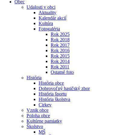
Obec
Udalosti v obci
Aktuality
Kalendár akcií
Kultúra
Fotogaléria
Rok 2025
Rok 2018
Rok 2017
Rok 2016
Rok 2015
Rok 2014
Rok 2011
Ostatné foto
História
História obce
Dobrovoľný hasičský zbor
História športu
História školstva
Cirkev
Vznik obce
Poloha obce
Kultúrne pamiatky
Školstvo
MŠ