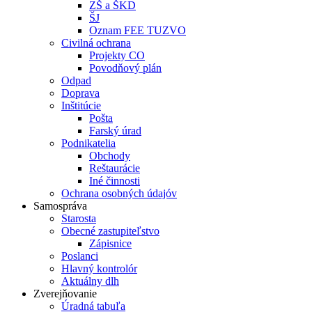
ZŠ a ŠKD
ŠJ
Oznam FEE TUZVO
Civilná ochrana
Projekty CO
Povodňový plán
Odpad
Doprava
Inštitúcie
Pošta
Farský úrad
Podnikatelia
Obchody
Reštaurácie
Iné činnosti
Ochrana osobných údajóv
Samospráva
Starosta
Obecné zastupiteľstvo
Zápisnice
Poslanci
Hlavný kontrolór
Aktuálny dlh
Zverejňovanie
Úradná tabuľa