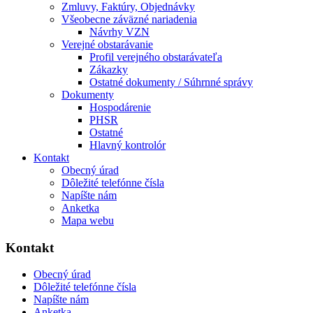
Zmluvy, Faktúry, Objednávky
Všeobecne záväzné nariadenia
Návrhy VZN
Verejné obstarávanie
Profil verejného obstarávateľa
Zákazky
Ostatné dokumenty / Súhrnné správy
Dokumenty
Hospodárenie
PHSR
Ostatné
Hlavný kontrolór
Kontakt
Obecný úrad
Dôležité telefónne čísla
Napíšte nám
Anketka
Mapa webu
Kontakt
Obecný úrad
Dôležité telefónne čísla
Napíšte nám
Anketka