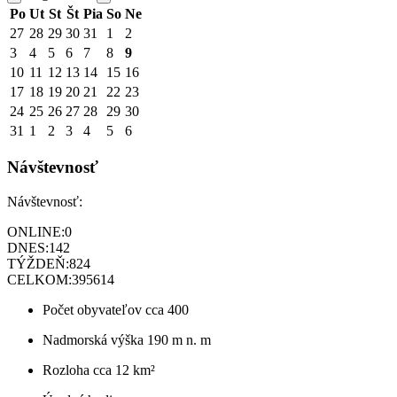
Po
Ut
St
Št
Pia
So
Ne
27
28
29
30
31
1
2
3
4
5
6
7
8
9
10
11
12
13
14
15
16
17
18
19
20
21
22
23
24
25
26
27
28
29
30
31
1
2
3
4
5
6
Návštevnosť
Návštevnosť:
ONLINE:
0
DNES:
142
TÝŽDEŇ:
824
CELKOM:
395614
Počet obyvateľov
cca 400
Nadmorská výška
190 m n. m
Rozloha
cca 12 km²