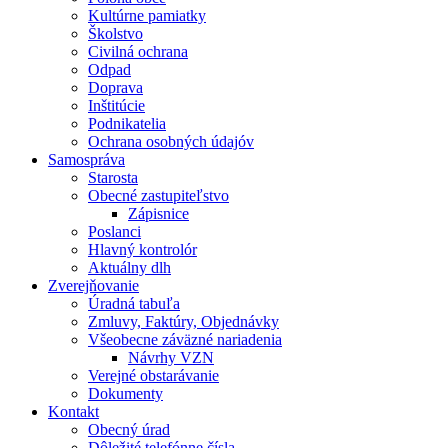
Kultúrne pamiatky
Školstvo
Civilná ochrana
Odpad
Doprava
Inštitúcie
Podnikatelia
Ochrana osobných údajóv
Samospráva
Starosta
Obecné zastupiteľstvo
Zápisnice
Poslanci
Hlavný kontrolór
Aktuálny dlh
Zverejňovanie
Úradná tabuľa
Zmluvy, Faktúry, Objednávky
Všeobecne záväzné nariadenia
Návrhy VZN
Verejné obstarávanie
Dokumenty
Kontakt
Obecný úrad
Dôležité telefónne čísla