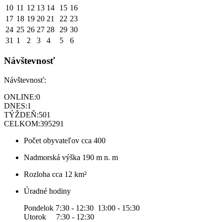
10
11
12
13
14
15
16
17
18
19
20
21
22
23
24
25
26
27
28
29
30
31
1
2
3
4
5
6
Návštevnosť
Návštevnosť:
ONLINE:
0
DNES:
1
TÝŽDEŇ:
501
CELKOM:
395291
Počet obyvateľov
cca 400
Nadmorská výška
190 m n. m
Rozloha
cca 12 km²
Úradné hodiny
Pondelok 7:30 - 12:30 13:00 - 15:30
Utorok 7:30 - 12:30