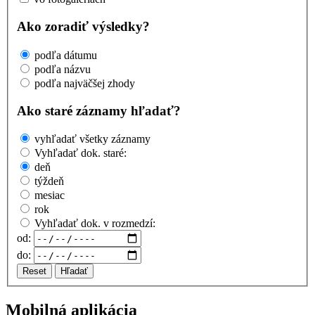
Ako zoradiť výsledky?
podľa dátumu
podľa názvu
podľa najväčšej zhody
Ako staré záznamy hľadať?
vyhľadať všetky záznamy
Vyhľadať dok. staré:
deň
týždeň
mesiac
rok
Vyhľadať dok. v rozmedzí:
od:
do:
Reset
Hľadať
Mobilná aplikácia