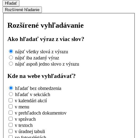
Hľadať
Rozšírené hľadanie
Rozšírené vyhľadávanie
Ako hľadať výraz z viac slov?
nájsť všetky slová z výrazu
nájsť iba zadaný výraz
nájsť aspoň jedno slovo z výrazu
Kde na webe vyhľadávať?
hľadať bez obmedzenia
hľadať v sekciách
v kalendári akcií
v menu
v prehľadoch dokumentov
v správach
v textoch
v úradnej tabuli
vo fotogalériách