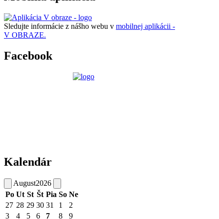
Sledujte informácie z nášho webu v
mobilnej aplikácii -
V OBRAZE.
Facebook
Kalendár
August
2026
Po
Ut
St
Št
Pia
So
Ne
27
28
29
30
31
1
2
3
4
5
6
7
8
9