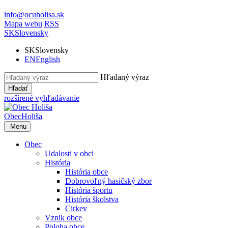
info@ocuholisa.sk
Mapa webu
RSS
SK
Slovensky
SK
Slovensky
EN
English
Hľadaný výraz
Hľadať
rozšírené vyhľadávanie
Obec
Holiša
Menu
Obec
Udalosti v obci
História
História obce
Dobrovoľný hasičský zbor
História športu
História školstva
Cirkev
Vznik obce
Poloha obce